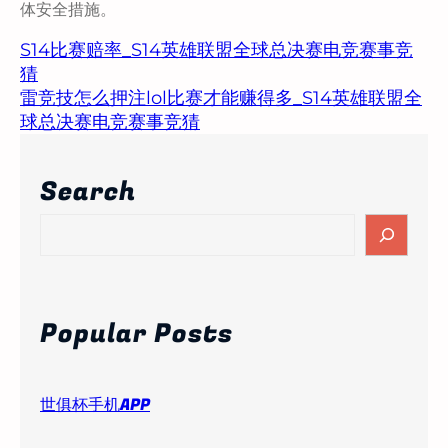
体安全措施。
S14比赛赔率_S14英雄联盟全球总决赛电竞赛事竞
猜
雷竞技怎么押注lol比赛才能赚得多_S14英雄联盟全
球总决赛电竞赛事竞猜
Search
S
e
a
r
c
Popular Posts
h
世俱杯手机APP