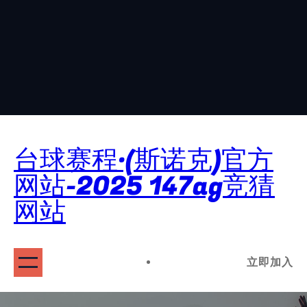
跳
至
台球赛程·(斯诺克)官方
内
网站-2025 147ag竞猜
容
网站
立即加入