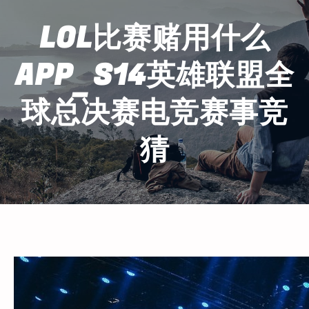
LOL比赛赌用什么
APP_S14英雄联盟全
球总决赛电竞赛事竞
猜