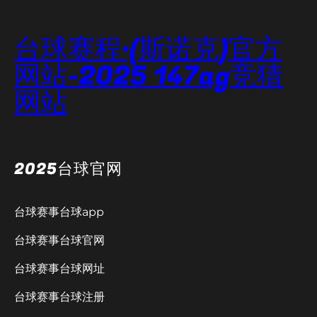
台球赛程·(斯诺克)官方
网站-2025 147ag竞猜
网站
2025台球官网
台球赛事台球app
台球赛事台球官网
台球赛事台球网址
台球赛事台球注册