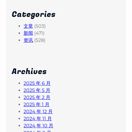
Categories
文章
(503)
新闻
(471)
资讯
(528)
Archives
2025 年 6 月
2025 年 5 月
2025 年 2 月
2025 年 1 月
2024 年 12 月
2024 年 11 月
2024 年 10 月