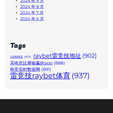
2024 年 9 月
2024 年 8 月
2024 年 7 月
2024 年 6 月
Tags
raybet雷竞技地址
(902)
JJB竞技宝
(873)
买电竞比赛输赢的app
(888)
电竞实时数据网
(891)
雷竞技raybet体育
(937)