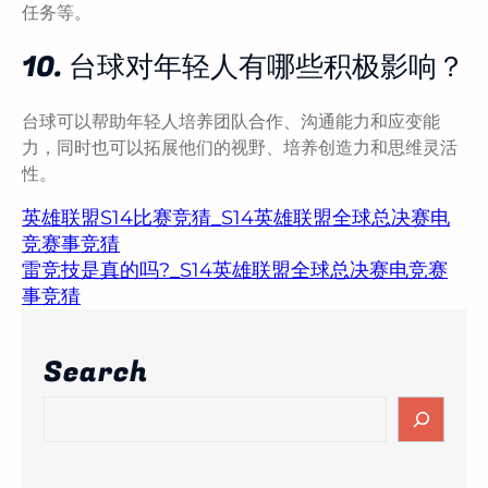
任务等。
10. 台球对年轻人有哪些积极影响？
台球可以帮助年轻人培养团队合作、沟通能力和应变能
力，同时也可以拓展他们的视野、培养创造力和思维灵活
性。
英雄联盟S14比赛竞猜_S14英雄联盟全球总决赛电
竞赛事竞猜
雷竞技是真的吗?_S14英雄联盟全球总决赛电竞赛
事竞猜
Search
S
e
a
r