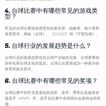
4. 台球比赛中有哪些常见的游戏类
型？
常见的台球比赛游戏类型包括射击类、战略类、格斗类和
体育类等，例如《台球》、《CS:GO》和《守望先锋》。
5. 台球行业的发展趋势是什么？
台球行业的发展趋势包括台球产业链的完善、台球赛事的
多样化和台球文化的普及。台球正在逐渐成为一种新兴的
体育和娱乐形式。
6. 台球比赛中有哪些常见的奖项？
台球比赛中的常见奖项包括冠军、亚军、季军以及最有价
值选手（MVP）等，选手在比赛中表现突出会获得这些奖
项。