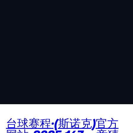
跳
至
台球赛程·(斯诺克)官方
内
容