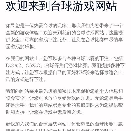
欢迎来到台球游戏网站
如果您是一位热爱台球的玩家，那么我们为您带来了一个
全新的游戏体验！欢迎来到我们的台球游戏网站，这里提
供安全、可靠的游戏下注服务，让您在台球比赛中尽情享
受游戏的乐趣。
在我们的网站上，您可以参与各种台球比赛的下注，包括
Dota 2、CS:GO、台球等热门游戏比赛。我们提供多种下
注方式，让您可以根据自己的喜好和经验来选择最适合自
己的方式进行下注。
我们的网站采用最先进的加密技术来保护您的个人信息和
资金安全，让您可以放心享受游戏的乐趣。无论您是新手
还是老手，我们的网站都有专业的客服团队来为您提供帮
助和支持，让您在游戏中无后顾之忧。
赶快加入我们的台球游戏网站，体验刺激的台球比赛，赢
取丰厚的奖金！让我们一起共同见证台球游戏的魅力！