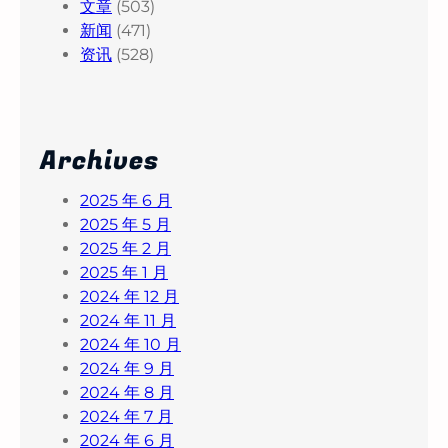
文章
(503)
新闻
(471)
资讯
(528)
Archives
2025 年 6 月
2025 年 5 月
2025 年 2 月
2025 年 1 月
2024 年 12 月
2024 年 11 月
2024 年 10 月
2024 年 9 月
2024 年 8 月
2024 年 7 月
2024 年 6 月