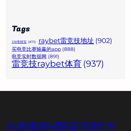
Tags
raybet雷竞技地址
(902)
JJB竞技宝
(873)
买电竞比赛输赢的app
(888)
电竞实时数据网
(891)
雷竞技raybet体育
(937)
台球赛程·(斯诺克)官方