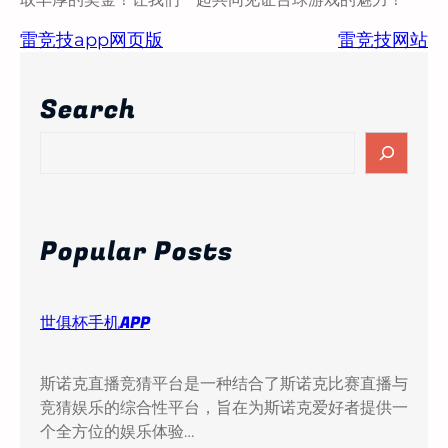
雷竞技app网页版
雷竞技网站
Search
S
e
a
r
c
Popular Posts
h
世俱杯手机APP
斯诺克直播竞猜平台是一种结合了斯诺克比赛直播与
竞猜娱乐的综合性平台，旨在为斯诺克爱好者提供一
个全方位的娱乐体验…