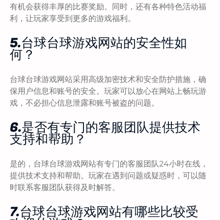
有机会获得丰厚的比赛奖励。同时，还有各种特色活动福
利，让玩家享受到更多的游戏福利。
5.台球台球游戏网站的安全性如
何？
台球台球游戏网站采用高级加密技术和安全防护措施，确
保用户信息和账号的安全。玩家可以放心在网站上畅玩游
戏，不必担心信息泄露和账号被盗的问题。
6.是否有专门的客服团队提供技术
支持和帮助？
是的，台球台球游戏网站有专门的客服团队24小时在线，
提供技术支持和帮助。玩家在遇到问题或疑惑时，可以随
时联系客服团队获得及时解答。
7.台球台球游戏网站有哪些比较受