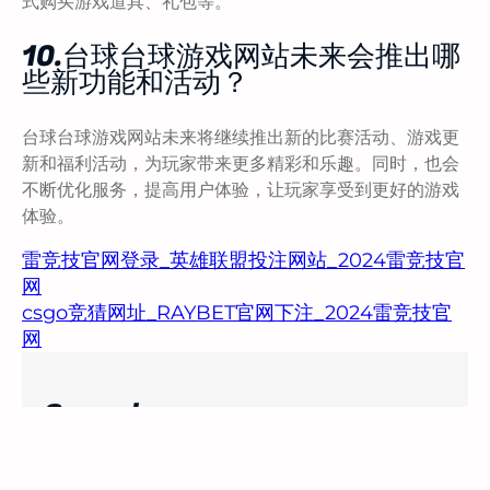
式购买游戏道具、礼包等。
10.台球台球游戏网站未来会推出哪
些新功能和活动？
台球台球游戏网站未来将继续推出新的比赛活动、游戏更
新和福利活动，为玩家带来更多精彩和乐趣。同时，也会
不断优化服务，提高用户体验，让玩家享受到更好的游戏
体验。
雷竞技官网登录_英雄联盟投注网站_2024雷竞技官
网
csgo竞猜网址_RAYBET官网下注_2024雷竞技官
网
Search
S
e