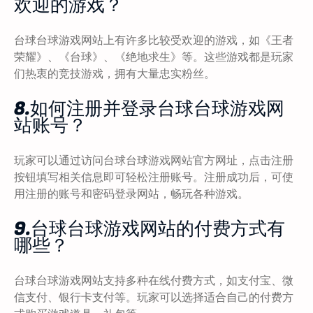
欢迎的游戏？
台球台球游戏网站上有许多比较受欢迎的游戏，如《王者
荣耀》、《台球》、《绝地求生》等。这些游戏都是玩家
们热衷的竞技游戏，拥有大量忠实粉丝。
8.如何注册并登录台球台球游戏网
站账号？
玩家可以通过访问台球台球游戏网站官方网址，点击注册
按钮填写相关信息即可轻松注册账号。注册成功后，可使
用注册的账号和密码登录网站，畅玩各种游戏。
9.台球台球游戏网站的付费方式有
哪些？
台球台球游戏网站支持多种在线付费方式，如支付宝、微
信支付、银行卡支付等。玩家可以选择适合自己的付费方