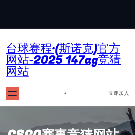
跳
至
台球赛程·(斯诺克)官方
内
网站-2025 147ag竞猜
容
网站
立即加入