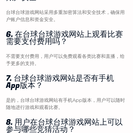
台球台球游戏网站采用多重加密算法和安全技术，确保用
户账户信息和资金安全。
6. 在台球台球游戏网站上观看比赛
需要支付费用吗？
不需要支付费用，用户可以免费观看各类比赛和直播，给
予更多的支持。
7. 台球台球游戏网站是否有手机
App版本？
是的，台球台球游戏网站有手机App版本，用户可以随时
随地进行游戏和观看比赛。
8. 用户在台球台球游戏网站上可以
参与哪些竞猜活动？