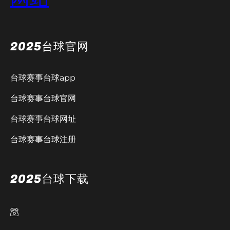
2025台球官网
台球赛事台球app
台球赛事台球官网
台球赛事台球网址
台球赛事台球注册
2025台球下载