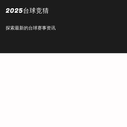
2025台球竞猜
探索最新的台球赛事资讯