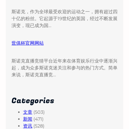
斯诺克，作为全球最受欢迎的运动之一，拥有超过四
十亿的粉丝。它起源于19世纪的英国，经过不断发展
演变，现已成为国…
世俱杯官网网站
斯诺克直播竞猜平台近年来在体育娱乐行业中逐渐兴
起，成为众多斯诺克迷关注和参与的热门方式。简单
来说，斯诺克直播竞…
Categories
文章
(503)
新闻
(471)
资讯
(528)