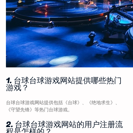
1. 台球台球游戏网站提供哪些热门
游戏？
台球台球游戏网站提供包括《台球》、《绝地求生》、
《守望先锋》等热门台球游戏。
2. 台球台球游戏网站的用户注册流
程是怎样的？