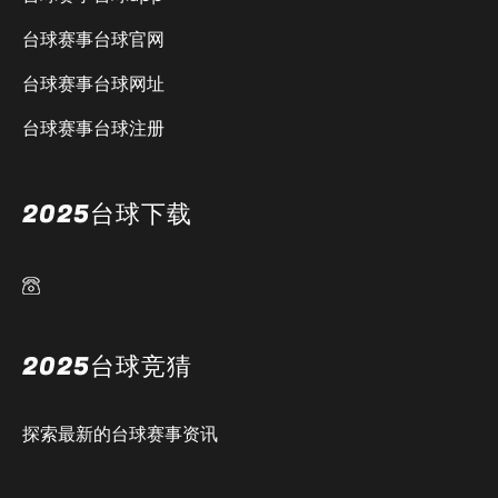
台球赛事台球官网
台球赛事台球网址
台球赛事台球注册
2025台球下载
2025台球竞猜
探索最新的台球赛事资讯