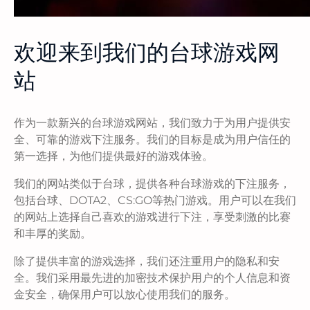
欢迎来到我们的台球游戏网
站
作为一款新兴的台球游戏网站，我们致力于为用户提供安
全、可靠的游戏下注服务。我们的目标是成为用户信任的
第一选择，为他们提供最好的游戏体验。
我们的网站类似于台球，提供各种台球游戏的下注服务，
包括台球、DOTA2、CS:GO等热门游戏。用户可以在我们
的网站上选择自己喜欢的游戏进行下注，享受刺激的比赛
和丰厚的奖励。
除了提供丰富的游戏选择，我们还注重用户的隐私和安
全。我们采用最先进的加密技术保护用户的个人信息和资
金安全，确保用户可以放心使用我们的服务。