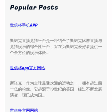
c
Popular Posts
h
世俱杯手机APP
斯诺克直播竞猜平台是一种结合了斯诺克比赛直播与
竞猜娱乐的综合性平台，旨在为斯诺克爱好者提供一
个全方位的娱乐体验…
世俱杯app官方网站
斯诺克，作为全球最受欢迎的运动之一，拥有超过四
十亿的粉丝。它起源于19世纪的英国，经过不断发展
演变，现已成为国…
世俱杯官网网站