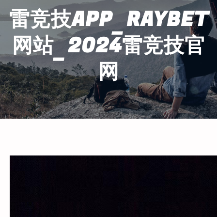
雷竞技APP_RAYBET
网站_2024雷竞技官
网