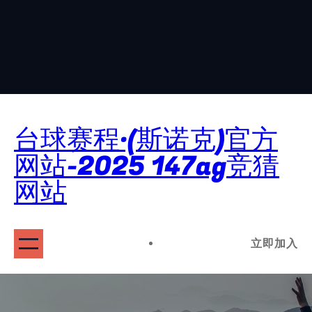
跳
至
台球赛程·(斯诺克)官方
内
网站-2025 147ag竞猜
容
网站
立即加入