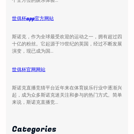
个全方位的娱乐体验…
世俱杯app官方网站
斯诺克，作为全球最受欢迎的运动之一，拥有超过四
十亿的粉丝。它起源于19世纪的英国，经过不断发展
演变，现已成为国…
世俱杯官网网站
斯诺克直播竞猜平台近年来在体育娱乐行业中逐渐兴
起，成为众多斯诺克迷关注和参与的热门方式。简单
来说，斯诺克直播竞…
Categories