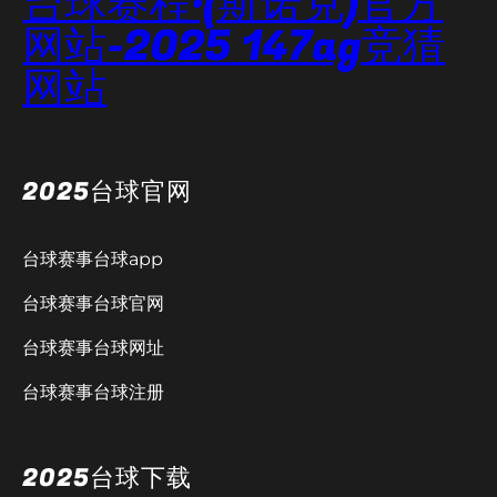
台球赛程·(斯诺克)官方
网站-2025 147ag竞猜
网站
2025台球官网
台球赛事台球app
台球赛事台球官网
台球赛事台球网址
台球赛事台球注册
2025台球下载