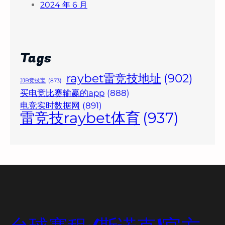
2024 年 6 月
Tags
raybet雷竞技地址
(902)
JJB竞技宝
(873)
买电竞比赛输赢的app
(888)
电竞实时数据网
(891)
雷竞技raybet体育
(937)